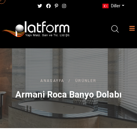
Diller
ANASAYFA
/
ÜRÜNLER
Armani Roca Banyo Dolabı