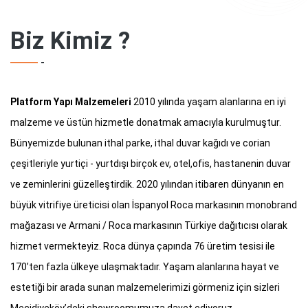
Biz Kimiz ?
Platform Yapı Malzemeleri
2010 yılında yaşam alanlarına en iyi
malzeme ve üstün hizmetle donatmak amacıyla kurulmuştur.
Bünyemizde bulunan ithal parke, ithal duvar kağıdı ve corian
çeşitleriyle yurtiçi - yurtdışı birçok ev, otel,ofis, hastanenin duvar
ve zeminlerini güzelleştirdik. 2020 yılından itibaren dünyanın en
büyük vitrifiye üreticisi olan İspanyol Roca markasının monobrand
mağazası ve Armani / Roca markasının Türkiye dağıtıcısı olarak
hizmet vermekteyiz. Roca dünya çapında 76 üretim tesisi ile
170’ten fazla ülkeye ulaşmaktadır. Yaşam alanlarına hayat ve
estetiği bir arada sunan malzemelerimizi görmeniz için sizleri
Mecidiyeköy’deki showroomumuza davet ediyoruz.