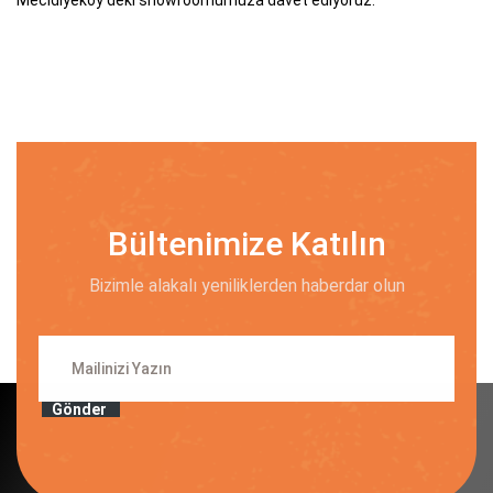
Bültenimize Katılın
Bizimle alakalı yeniliklerden haberdar olun
Gönder