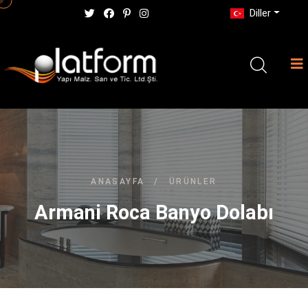
Diller
ANASAYFA
/
ÜRÜNLER
Armani Roca Banyo Dolabı