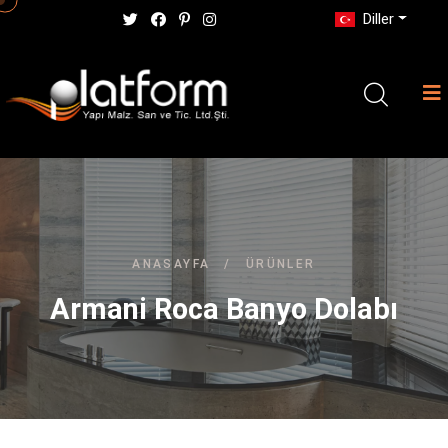
Diller
ANASAYFA
/
ÜRÜNLER
Armani Roca Banyo Dolabı