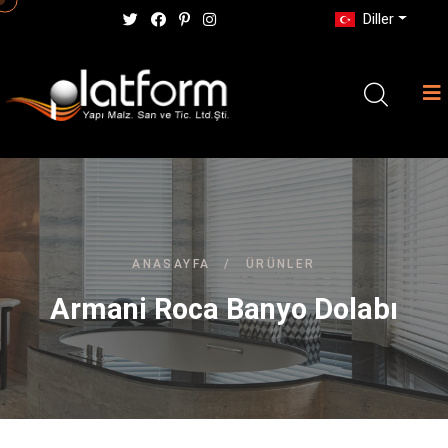
Diller
ANASAYFA
/
ÜRÜNLER
Armani Roca Banyo Dolabı