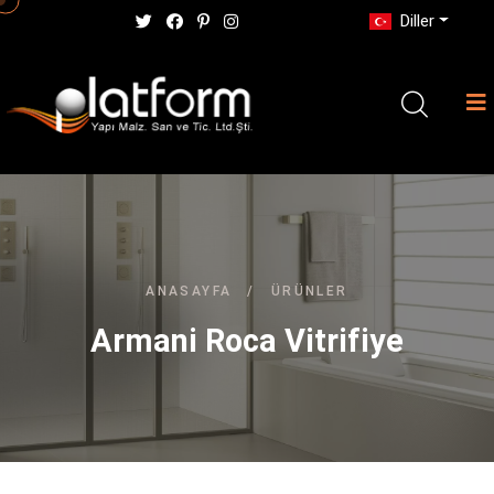
Diller
ANASAYFA
/
ÜRÜNLER
Armani Roca Vitrifiye