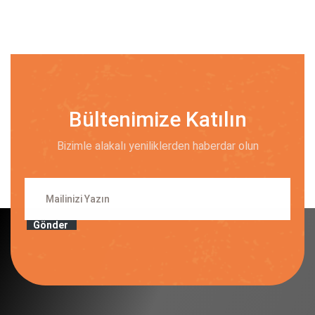
Bültenimize Katılın
Bizimle alakalı yeniliklerden haberdar olun
Gönder