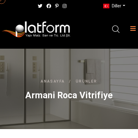
Diller
ANASAYFA
/
ÜRÜNLER
Armani Roca Vitrifiye