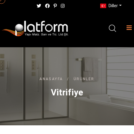
Diller
ANASAYFA
/
ÜRÜNLER
Vitrifiye