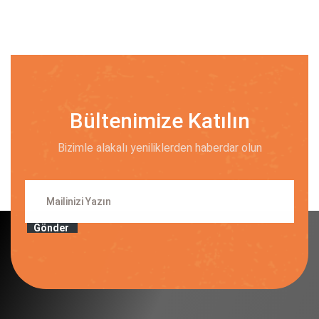
Bültenimize Katılın
Bizimle alakalı yeniliklerden haberdar olun
Gönder