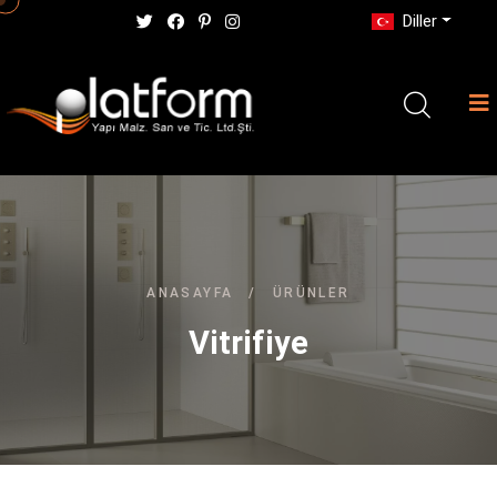
Diller
ANASAYFA
/
ÜRÜNLER
Vitrifiye