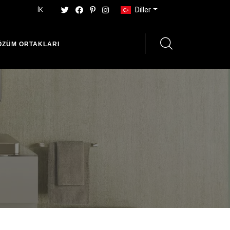
Diller
İK
ÖZÜM ORTAKLARI