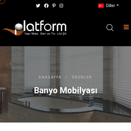
Diller
ANASAYFA
/
ÜRÜNLER
Banyo Mobilyası