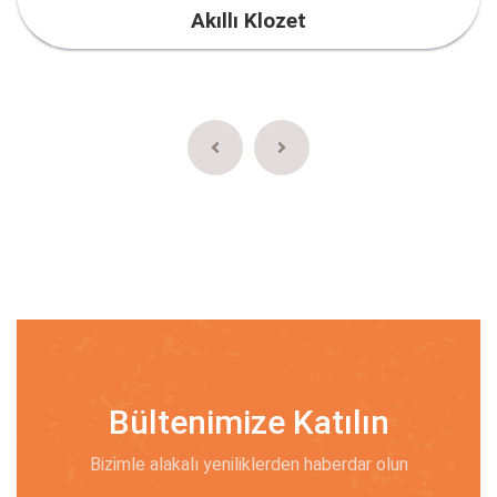
Akıllı Klozet
Bültenimize Katılın
Bizimle alakalı yeniliklerden haberdar olun