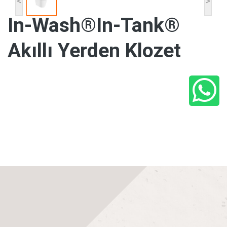
<
>
In-Wash®In-Tank®
Akıllı Yerden Klozet