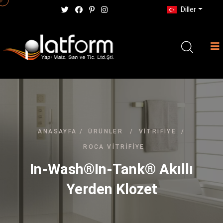
Diller
ANASAYFA
/
ÜRÜNLER
/
VITRIFIYE
/
ROCA VITRIFIYE
In-Wash®In-Tank® Akıllı
Yerden Klozet