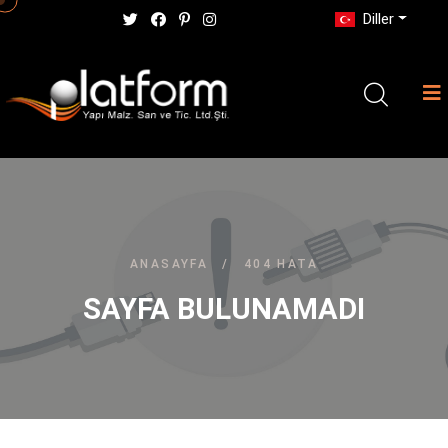
Diller
ANASAYFA
/
404 HATA
SAYFA BULUNAMADI